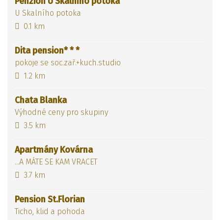
Penzion U Skalního potoka
U Skalního potoka
0.1 km
Dita pension* * *
pokoje se soc.zař.+kuch.studio
1.2 km
Chata Blanka
Výhodné ceny pro skupiny
3.5 km
Apartmány Kovárna
...A MÁTE SE KAM VRACET
3.7 km
Pension St.Florian
Ticho, klid a pohoda