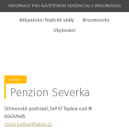
INFORMACE PRO NÁVŠTĚVNÍKY ADRŠPACHU A BROUMOVSKA
Adšpašsko-Teplické skály
Broumovsko
Ubytování
Penzion
Penzion Severka
Střmenské podhradí, 549 57 Teplice nad M
604749405
milos.balihar@atlas.cz