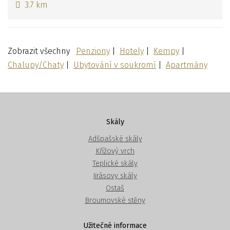
3.7 km
Zobrazit všechny
Penziony
|
Hotely
|
Kempy
|
Chalupy/Chaty
|
Ubytování v soukromí
|
Apartmány
Skály
Adšpašské skály
Křížový vrch
Teplické skály
Jirásovy skály
Ostaš
Broumovské stěny
Užitečné informace