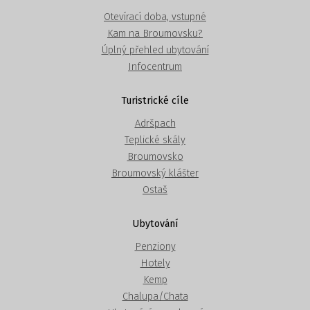
Otevírací doba, vstupné
Kam na Broumovsku?
Úplný přehled ubytování
Infocentrum
Turistrické cíle
Adršpach
Teplické skály
Broumovsko
Broumovský klášter
Ostaš
Ubytování
Penziony
Hotely
Kemp
Chalupa/Chata