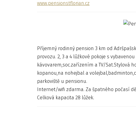
www.pensionstflorian.cz
Příjemný rodinný pension 3 km od Adršpašský
provozu. 2, 3 a 4 lůžkové pokoje s vybavenou
kávovarem,soc.zařízením a TV/Sat.Stylová ho
kopanou,na nohejbal a volejbal,badminton,dě
parkoviště u pensionu.
Internet/wifi zdarma. Za špatného počasí dět
Celková kapacita 28 lůžek.