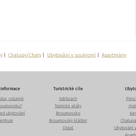
y
|
Chalupy/Chaty
|
Ubytování v soukromí
|
Apartmány
 informace
Turistrické cíle
Ubyto
doba, vstupné
Adršpach
Penz
roumovsku?
Teplické skály
Hot
led ubytování
Broumovsko
Ke
centrum
Broumovský klášter
Chalupa
Ostaš
Ubytování 
Apart