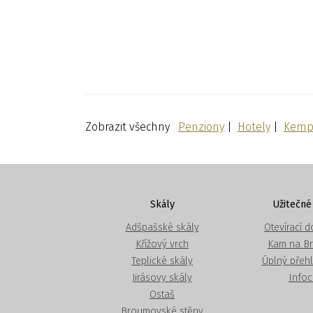
Zobrazit všechny
Penziony
|
Hotely
|
Kemp
Skály
Užitečné
Adšpašské skály
Otevírací 
Křížový vrch
Kam na B
Teplické skály
Úplný přeh
Jirásovy skály
Info
Ostaš
Broumovské stěny