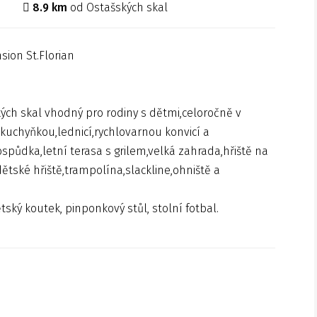
8.9 km
od Ostašských skal
ch skal vhodný pro rodiny s dětmi,celoročně v
 kuchyňkou,lednicí,rychlovarnou konvicí a
spůdka,letní terasa s grilem,velká zahrada,hřiště na
tské hřiště,trampolína,slackline,ohniště a
ský koutek, pinponkový stůl, stolní fotbal.