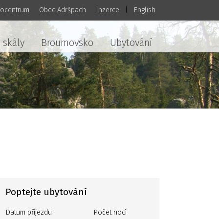
focentrum
Obec Adršpach
Inzerce
|
English
 skály
Broumovsko
Ubytování
Poptejte ubytování
Datum příjezdu
Počet nocí