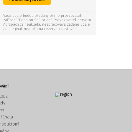
Vaše údaje budou předány přímo provzovateli
zařízení "Pension St.Florian". Provozovatel serveru
Adrspach.cz neukládá, nezpracovává zadané údaje
ani se jinak nepodílí na rezervaci ubytování.
vání
iony
ely
mp
/Chata
v soukromí
mány