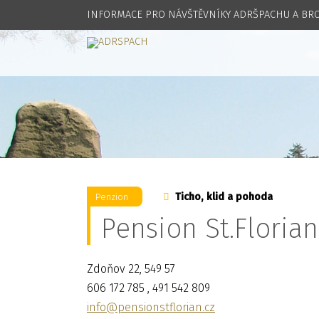
INFORMACE PRO NÁVŠTĚVNÍKY ADRŠPACHU A B
Ticho, klid a pohoda
Penzion
Pension St.Florian
Zdoňov 22, 549 57
606 172 785 , 491 542 809
info@pensionstflorian.cz