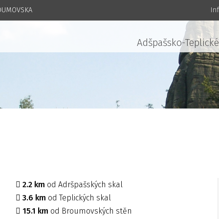
ROUMOVSKA
In
Adšpašsko-Teplické
2.2 km
od Adršpašských skal
3.6 km
od Teplických skal
15.1 km
od Broumovských stěn