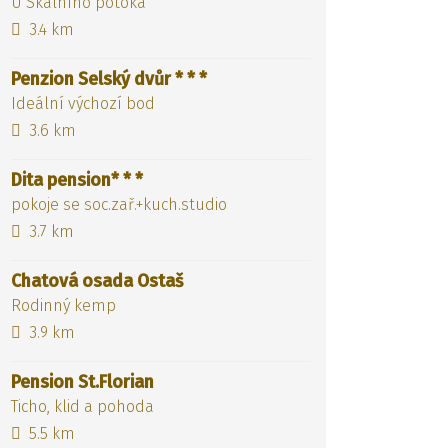
U Skalního potoka
3.4 km
Penzion Selský dvůr * * *
Ideální výchozí bod
3.6 km
Dita pension* * *
pokoje se soc.zař.+kuch.studio
3.7 km
Chatová osada Ostaš
Rodinný kemp
3.9 km
Pension St.Florian
Ticho, klid a pohoda
5.5 km