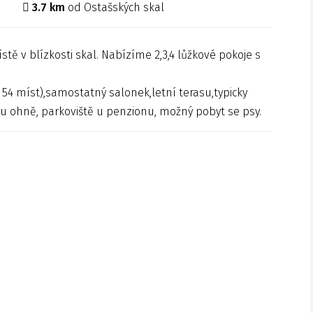
3.7 km
od Ostašských skal
ě v blízkosti skal. Nabízíme 2,3,4 lůžkové pokoje s
54 míst),samostatný salonek,letní terasu,typicky
u ohně, parkoviště u penzionu, možný pobyt se psy.