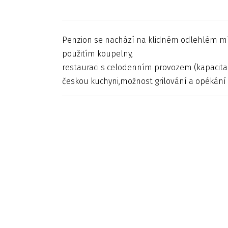
Penzion se nachází na klidném odlehlém míst
použitím koupelny,
restauraci s celodenním provozem (kapacita 
českou kuchyni,možnost grilování a opékání 