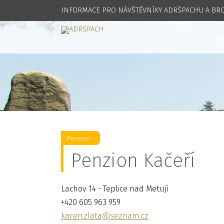
INFORMACE PRO NÁVŠTĚVNÍKY ADRŠPACHU A B
Penzion
Penzion Kačeří
Lachov 14 - Teplice nad Metují
+420 605 963 959
kaceri.zlata@seznam.cz