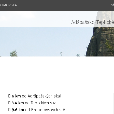
ROUMOVSKA
In
Adšpašsko-Teplické
6 km
od Adršpašských skal
3.4 km
od Teplických skal
9.6 km
od Broumovských stěn