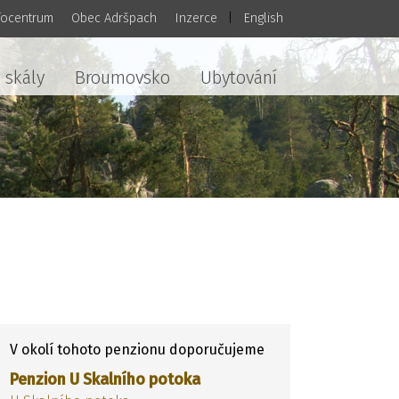
focentrum
Obec Adršpach
Inzerce
|
English
 skály
Broumovsko
Ubytování
V okolí tohoto penzionu doporučujeme
Penzion U Skalního potoka