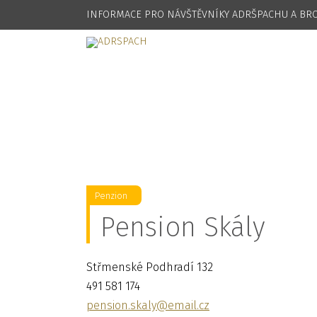
INFORMACE PRO NÁVŠTĚVNÍKY ADRŠPACHU A B
Penzion
Pension Skály
Střmenské Podhradí 132
491 581 174
pension.skaly@email.cz