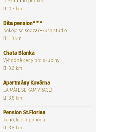
U Skalního potoka
0.3 km
Dita pension* * *
pokoje se soc.zař.+kuch.studio
1.3 km
Chata Blanka
Výhodné ceny pro skupiny
3.6 km
Apartmány Kovárna
...A MÁTE SE KAM VRACET
3.8 km
Pension St.Florian
Ticho, klid a pohoda
3.8 km