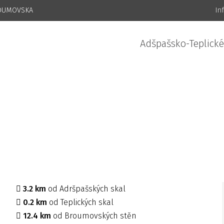
ROUMOVSKA
In
Adšpašsko-Teplické
3.2 km
od Adršpašských skal
0.2 km
od Teplických skal
12.4 km
od Broumovských stěn