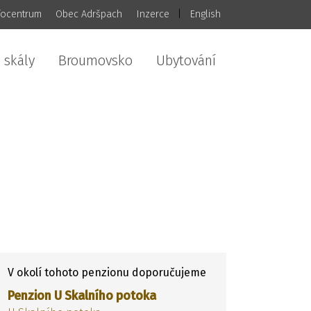
focentrum
Obec Adršpach
Inzerce
|
English
 skály
Broumovsko
Ubytování
V okolí tohoto penzionu doporučujeme
Penzion U Skalního potoka