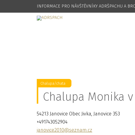
INFORMACE PRO NÁVŠTĚVNÍKY ADRŠPACHU A B
Chalupa/chata
Chalupa Monika v
54213 Janovice Obec Jivka, Janovice 353
+491743052904
janovice2010@seznam.cz