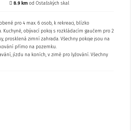
8.9 km
od Ostašských skal
ené pro 4 max. 6 osob, k rekreaci, blízko
u. Kuchyně, obývací pokoj s rozkládacím gaučem pro 2
žky, prosklená zimní zahrada. Všechny pokoje jsou na
Parkování přímo na pozemku.
plavání, jízdu na koních, v zimě pro lyžování. Všechny