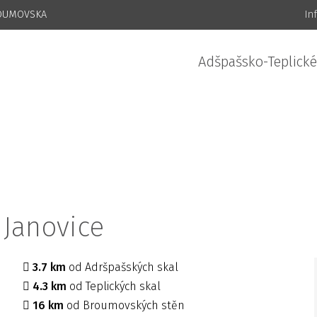
ROUMOVSKA
In
Adšpašsko-Teplické
 Janovice
3.7 km
od Adršpašských skal
4.3 km
od Teplických skal
16 km
od Broumovských stěn