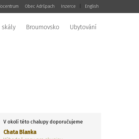
focentrum
Obec Adršpach
Inzerce
|
English
 skály
Broumovsko
Ubytování
V okolí této chalupy doporučujeme
Chata Blanka