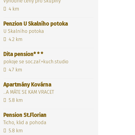
Výhodné ceny pro skupiny
4 km
Penzion U Skalního potoka
U Skalního potoka
4.2 km
Dita pension* * *
pokoje se soc.zař.+kuch.studio
4.7 km
Apartmány Kovárna
...A MÁTE SE KAM VRACET
5.8 km
Pension St.Florian
Ticho, klid a pohoda
5.8 km